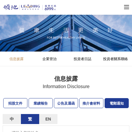
信息披露
企業管治
投資者日誌
投資者關系聯絡
信息披露
Information Disclosure
招股文件
業績報告
公告及通函
推介會材料
電郵通知
中
繁
EN