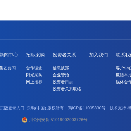
新闻中心
招标采购
投资者关系
加入我们
联系我
集团要闻
合作理念
信息披露
客户中
阳光采购
企业管治
廉洁举
网上招标
投资者日志
媒体合
投资者关系联络
页版登录入口_乐动(中国),版权所有
蜀ICP备11005830号
技术支持
川公网安备 51019002003726号