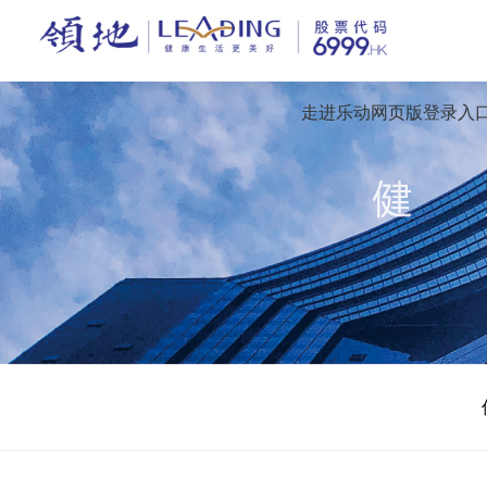
走进乐动网页版登录入口_