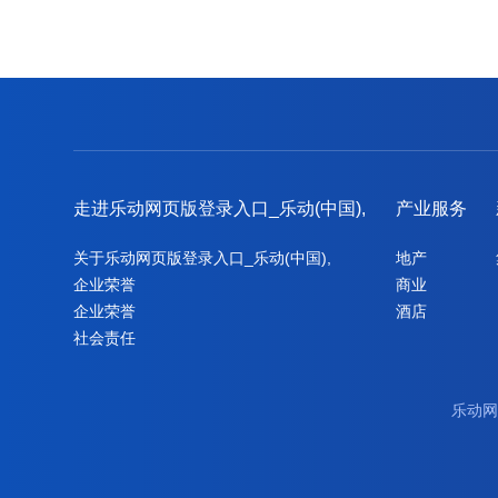
走进乐动网页版登录入口_乐动(中国),
产业服务
关于乐动网页版登录入口_乐动(中国),
地产
企业荣誉
商业
企业荣誉
酒店
社会责任
乐动网