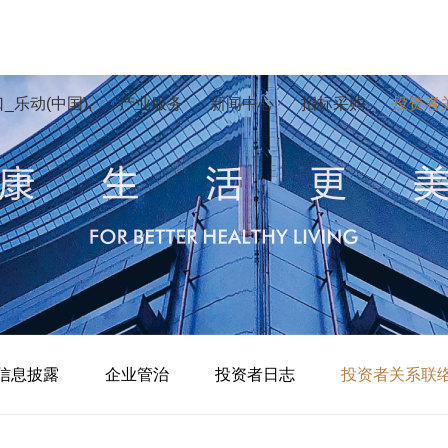
乐动(中国),
产业服务
新闻中心
招标采购
投资者
信息披露
企业管治
投资者日志
投资者关系联