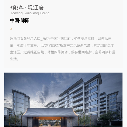
中国·绵阳
乐动网页版登录入口_乐动(中国),·观江府，坐落安昌江畔，以恢弘体
量，承袭千年文脉。以“东韵西技“焕发中式风范新气度，构筑国韵美学
生活区。近得纯正自然，体悟四季流转，摒弃世间嘈杂，启幕河滨舒居
生活。