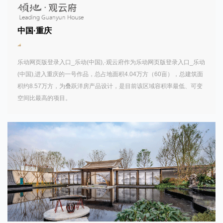
中国·重庆
乐动网页版登录入口_乐动(中国),·观云府作为乐动网页版登录入口_乐动
(中国),进入重庆的一号作品，总占地面积4.04万方（60亩），总建筑面
积约8.57万方，为叠跃洋房产品设计，是目前该区域容积率最低、可变
空间比最高的项目。