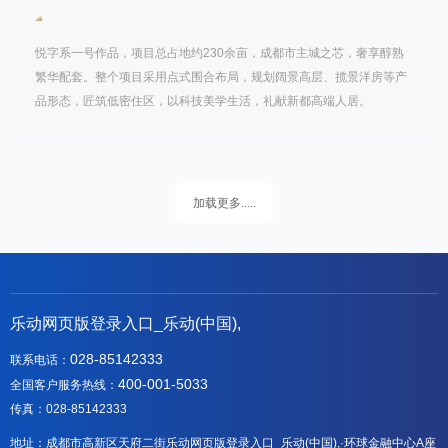
悦字系一号作品，项目总占地约230余亩，成都市主城之芯，奢享醇熟
繁华配套。整个项目采用点式围合布局，规划阔景高层、揽景洋房等产
品形态，匠筑低密住区，以科技美学生活，礼献新都高端人居。
加载更多.....
乐动网页版登录入口_乐动(中国),
028-85142333
联系电话：
400-001-5033
全国客户服务热线：
传真：028-85142333
地址：成都市高新区天府二街乐动网页版登录入口_乐动(中国),·环球金融中心A座