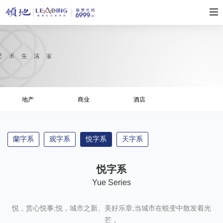
地产
商业
酒店
蘭字系
观字系
悦字系
天字系
悦字系
Yue Series
悦，赏心悦事;悦，城市之新、美好乐章;当城市在蜕变中散发着光
芒，